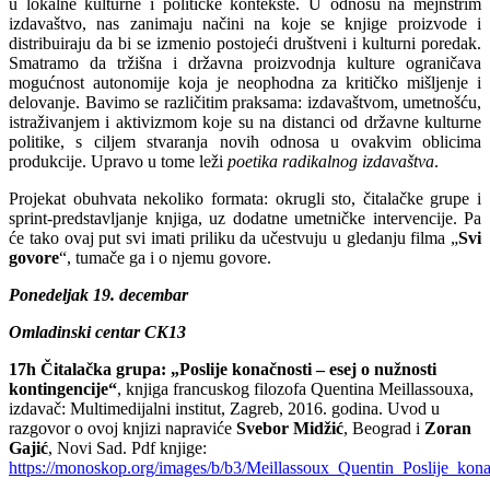
u lokalne kulturne i političke kontekste. U odnosu na mejnstrim
izdavaštvo, nas zanimaju načini na koje se knjige proizvode i
distribuiraju da bi se izmenio postojeći društveni i kulturni poredak.
Smatramo da tržišna i državna proizvodnja kulture ograničava
mogućnost autonomije koja je neophodna za kritičko mišljenje i
delovanje. Bavimo se različitim praksama: izdavaštvom, umetnošću,
istraživanjem i aktivizmom koje su na distanci od državne kulturne
politike, s ciljem stvaranja novih odnosa u ovakvim oblicima
produkcije. Upravo u tome leži
poetika radikalnog izdavaštva
.
Projekat obuhvata nekoliko formata: okrugli sto, čitalačke grupe i
sprint-predstavljanje knjiga, uz dodatne umetničke intervencije. Pa
će tako ovaj put svi imati priliku da učestvuju u gledanju filma „
Svi
govore
“, tumače ga i o njemu govore.
Ponedeljak 19. decembar
Omladinski centar CK13
17h Čitalačka grupa: „Poslije konačnosti – esej o nužnosti
kontingencije“
, knjiga francuskog filozofa Quentina Meillassouxa,
izdavač: Multimedijalni institut, Zagreb, 2016. godina. Uvod u
razgovor o ovoj knjizi napraviće
Svebor Midžić
, Beograd i
Zoran
Gajić
, Novi Sad. Pdf knjige:
https://monoskop.org/images/b/b3/Meillassoux_Quentin_Poslije_kona