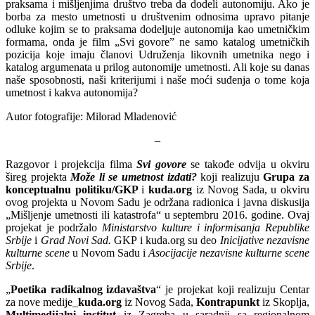
praksama i mišljenjima društvo treba da dodeli autonomiju. Ako je
borba za mesto umetnosti u društvenim odnosima upravo pitanje
odluke kojim se to praksama dodeljuje autonomija kao umetničkim
formama, onda je film „Svi govore” ne samo katalog umetničkih
pozicija koje imaju članovi Udruženja likovnih umetnika nego i
katalog argumenata u prilog autonomije umetnosti. Ali koje su danas
naše sposobnosti, naši kriterijumi i naše moći suđenja o tome koja
umetnost i kakva autonomija?
Autor fotografije: Milorad Mladenović
–
Razgovor i projekcija filma
Svi govore
se takođe odvija u okviru
šireg projekta
Može li se umetnost izdati?
koji realizuju
Grupa za
konceptualnu politiku/GKP
i
kuda.org
iz Novog Sada, u okviru
ovog projekta u Novom Sadu je održana radionica i javna diskusija
„Mišljenje umetnosti ili katastrofa“ u septembru 2016. godine. Ovaj
projekat je podržalo
Ministarstvo kulture i informisanja Republike
Srbije
i
Grad Novi Sad.
GKP i kuda.org su deo
Inicijative nezavisne
kulturne scene
u Novom Sadu i
Asocijacije nezavisne kulturne scene
Srbije
.
„
Poetika radikalnog izdavaštva
“ je projekat koji realizuju Centar
za nove medije_
kuda.org
iz Novog Sada,
Kontrapunkt
iz Skoplja,
Multimedijalni institut
iz Zagreba u saradnji sa regionalnom