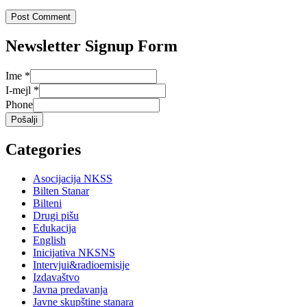
Newsletter Signup Form
Ime
*
I-mejl
*
Phone
Pošalji
Categories
Asocijacija NKSS
Bilten Stanar
Bilteni
Drugi pišu
Edukacija
English
Inicijativa NKSNS
Intervjui&radioemisije
Izdavaštvo
Javna predavanja
Javne skupštine stanara