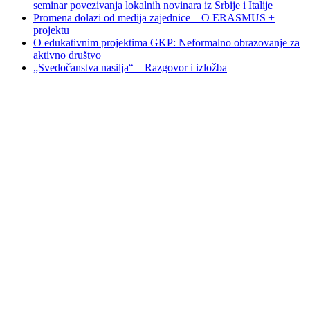
seminar povezivanja lokalnih novinara iz Srbije i Italije
Promena dolazi od medija zajednice – O ERASMUS +
projektu
O edukativnim projektima GKP: Neformalno obrazovanje za
aktivno društvo
„Svedočanstva nasilja“ – Razgovor i izložba