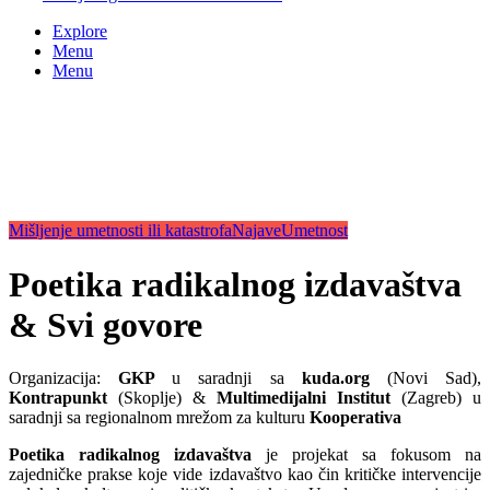
Explore
Menu
Menu
Mišljenje umetnosti ili katastrofa
Najave
Umetnost
Poetika radikalnog izdavaštva
& Svi govore
Organizacija:
GKP
u saradnji sa
kuda.org
(Novi Sad),
Kontrapunkt
(Skoplje) &
Multimedijalni Institut
(Zagreb) u
saradnji sa regionalnom mrežom za kulturu
Kooperativa
Poetika radikalnog izdavaštva
je projekat sa fokusom na
zajedničke prakse koje vide izdavaštvo kao čin kritičke intervencije