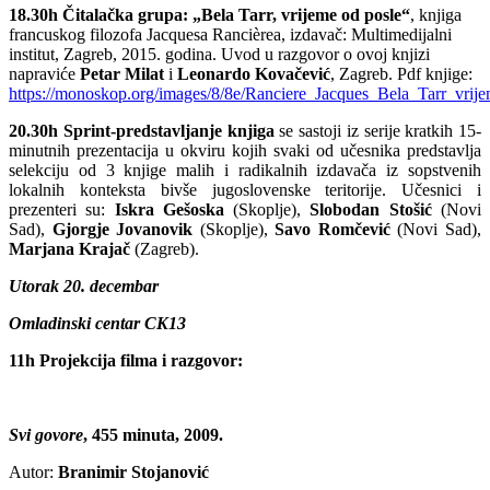
18.30h Čitalačka grupa: „Bela Tarr, vrijeme od posle“
, knjiga
francuskog filozofa Jacquesa Rancièrea, izdavač: Multimedijalni
institut, Zagreb, 2015. godina. Uvod u razgovor o ovoj knjizi
napraviće
Petar Milat
i
Leonardo Kovačević
, Zagreb. Pdf knjige:
https://monoskop.org/images/8/8e/Ranciere_Jacques_Bela_Tarr_vrije
20.30h Sprint-predstavljanje knjiga
se sastoji iz serije kratkih 15-
minutnih prezentacija u okviru kojih svaki od učesnika predstavlja
selekciju od 3 knjige malih i radikalnih izdavača iz sopstvenih
lokalnih konteksta bivše jugoslovenske teritorije. Učesnici i
prezenteri su:
Iskra Gešoska
(Skoplje),
Slobodan Stošić
(Novi
Sad),
Gjorgje Jovanovik
(Skoplje),
Savo Romčević
(Novi Sad),
Marjana Krajač
(Zagreb).
Utorak 20. decembar
Omladinski centar CK13
11h Projekcija filma i razgovor:
Svi govore
, 455 minuta, 2009.
Autor:
Branimir Stojanović