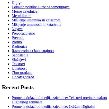
Knjige
Lokalne politike i urbana samouprava
Mesne zajednice
Mesni forum
Mišljenje umetnika ili katastrofa
Mišljenje umetnosti ili katastrofa
Najave
Preporučujemo
Prevodi
Promo
Radionice
Raznorodnost kao istrajnost
Saopštenja
Slučajevi
Tekstovi
Umetnost
Zbor građana
Uncategorized
Recent Posts
Promena dolazi od medija zajednice: Tekstovi novinara nakon
Digitalnog seminara
Promena dolazi od medija zajednice: Održan Digitalni