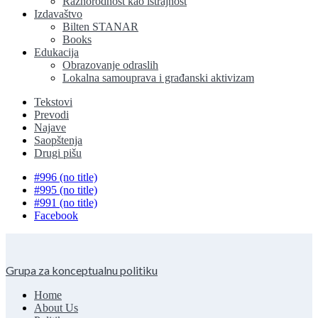
Raznorodnost kao istrajnost
Izdavaštvo
Bilten STANAR
Books
Edukacija
Obrazovanje odraslih
Lokalna samouprava i građanski aktivizam
Tekstovi
Prevodi
Najave
Saopštenja
Drugi pišu
#996 (no title)
#995 (no title)
#991 (no title)
Facebook
Grupa za konceptualnu politiku
Home
About Us