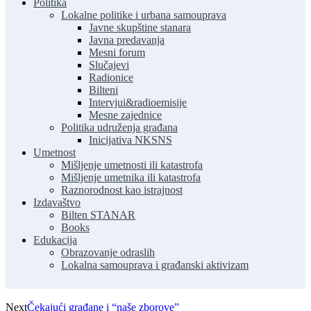
Politika
Lokalne politike i urbana samouprava
Javne skupštine stanara
Javna predavanja
Mesni forum
Slučajevi
Radionice
Bilteni
Intervjui&radioemisije
Mesne zajednice
Politika udruženja građana
Inicijativa NKSNS
Umetnost
Mišljenje umetnosti ili katastrofa
Mišljenje umetnika ili katastrofa
Raznorodnost kao istrajnost
Izdavaštvo
Bilten STANAR
Books
Edukacija
Obrazovanje odraslih
Lokalna samouprava i građanski aktivizam
Next
Čekajući građane i “naše zborove”