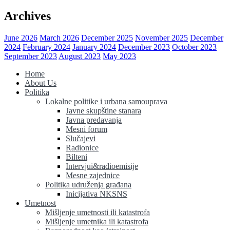
Archives
June 2026
March 2026
December 2025
November 2025
December
2024
February 2024
January 2024
December 2023
October 2023
September 2023
August 2023
May 2023
Home
About Us
Politika
Lokalne politike i urbana samouprava
Javne skupštine stanara
Javna predavanja
Mesni forum
Slučajevi
Radionice
Bilteni
Intervjui&radioemisije
Mesne zajednice
Politika udruženja građana
Inicijativa NKSNS
Umetnost
Mišljenje umetnosti ili katastrofa
Mišljenje umetnika ili katastrofa