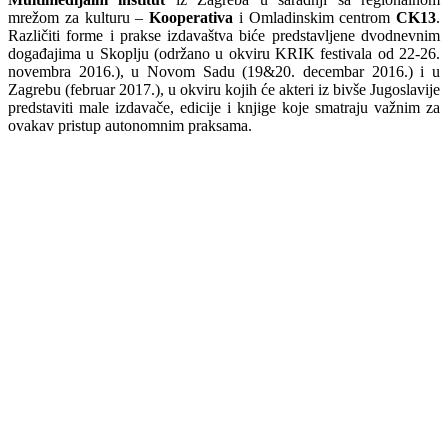
mrežom za kulturu –
Kooperativa
i Omladinskim centrom
CK13
.
Različiti forme i prakse izdavaštva biće predstavljene dvodnevnim
događajima u Skoplju (održano u okviru KRIK festivala od 22-26.
novembra 2016.), u Novom Sadu (19&20. decembar 2016.) i u
Zagrebu (februar 2017.), u okviru kojih će akteri iz bivše Jugoslavije
predstaviti male izdavače, edicije i knjige koje smatraju važnim za
ovakav pristup autonomnim praksama.