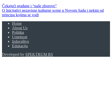
Čekajući građane i “naše zborove”
O Inicijativi nezavisne kulturne scene u Novom Sadu i nekim od
principa kojima se vodi
Home
About Us
Politika
Umetnost
Izdavaštvo
Edukacija
Developed by
SPEKTRUM RS