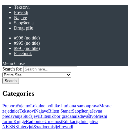
Tekstovi
Prevodi
Najave
Saopštenja
Drugi pišu
#996 (no title)
#995 (no title)
#991 (no title)
Facebook
Menu
Close
Search for:
Categories
Preporučujemo
Lokalne politike i urbana samouprava
Mesne
zajednice
Tekstovi
Najave
Bilten Stanar
Saopštenja
Javna
predavanja
Slučajevi
Bilteni
Zbor građana
Izdavaštvo
Mesni
forum
Knjige
Radionice
Umetnost
Edukacija
Inicijativa
NKSNS
Intervjui&radioemisije
Prevodi