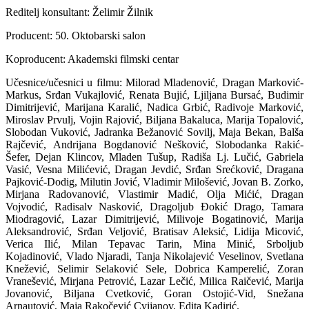
Reditelj konsultant: Želimir Žilnik
Producent: 50. Oktobarski salon
Koproducent: Akademski filmski centar
Učesnice/učesnici u filmu: Milorad Mladenović, Dragan Marković-
Markus, Srđan Vukajlović, Renata Bujić, Ljiljana Bursać, Budimir
Dimitrijević, Marijana Karalić, Nadica Grbić, Radivoje Marković,
Miroslav Prvulj, Vojin Rajović, Biljana Bakaluca, Marija Topalović,
Slobodan Vuković, Jadranka Bežanović Sovilj, Maja Bekan, Balša
Rajčević, Andrijana Bogdanović Nešković, Slobodanka Rakić-
Šefer, Dejan Klincov, Mladen Tušup, Radiša Lj. Lučić, Gabriela
Vasić, Vesna Milićević, Dragan Jevdić, Srđan Srećković, Dragana
Pajković-Dodig, Milutin Jović, Vladimir Milošević, Jovan B. Zorko,
Mirjana Radovanović, Vlastimir Madić, Olja Mićić, Dragan
Vojvodić, Radisalv Nasković, Dragoljub Đokić Drago, Tamara
Miodragović, Lazar Dimitrijević, Milivoje Bogatinović, Marija
Aleksandrović, Srđan Veljović, Bratisav Aleksić, Lidija Micović,
Verica Ilić, Milan Tepavac Tarin, Mina Minić, Srboljub
Kojadinović, Vlado Njaradi, Tanja Nikolajević Veselinov, Svetlana
Knežević, Selimir Selaković Sele, Dobrica Kamperelić, Zoran
Vranešević, Mirjana Petrović, Lazar Lečić, Milica Raičević, Marija
Jovanović, Biljana Cvetković, Goran Ostojić-Vid, Snežana
Arnautović, Maja Rakočević Cvijanov, Edita Kadirić.