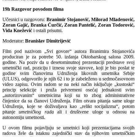
19h Razgovor povodom filma
Učesnici u razgovoru:
Branimir Stojanović, Milorad Mladenović,
Zoran Gajić, Branka Ćurčić, Zoran Pantelić, Zoran Todorović,
Vida Knežević
i ostali prisutni.
Moderator:
Branislav Dimitrijević
Film pod nazivom „Svi govore“ autora Branimira Stojanovića
produciran je za potrebe 50. izdanja Oktobarskog salona 2009.
godine. Na poziv da u desetominutnoj prezentaciji predstave svoj
umetnički rad, poziciju i iznesu svoje stavove, koji je bio poslat te
godine svim članovima Udruženja likovnih umetnika Srbije
(ULUS), odgovorilo je njih 62 i to je zabeleženo u sedmočasovnom
video zapisu. Ovim radom se na neki način isključuje „kustoski“
princip selekcije i pruža privremeni osećaj jednakosti svim
„autorizovanim“ umetnicima koji su to zbog administrativne
činjenice da su članovi Udruženja. Film otvara pitanja same uloge
Udruženja, koje se doživaljava kao „relikt socijalizma“, potom
pitanje
umetničkog rada
ali i društvene uloge u odnosu na
autonomiju umetnosti.
U ovom filmu pojavljuju se umetnici koji prezentacijama svojih
radova žele da istaknu zajednički stav da njihovim umetničkim