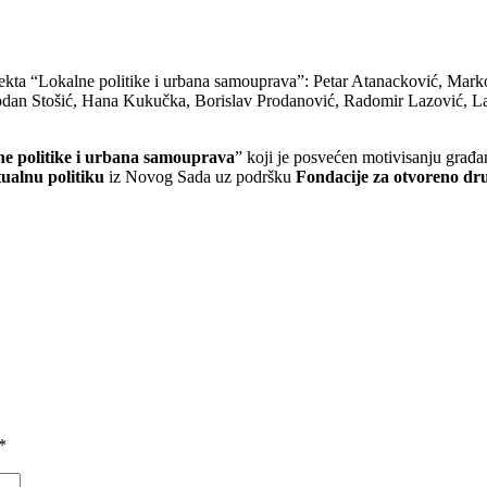
a “Lokalne politike i urbana samouprava”: Petar Atanacković, Marko J
lobodan Stošić, Hana Kukučka, Borislav Prodanović, Radomir Lazović,
e politike i urbana samouprava
” koji je posvećen motivisanju građa
ualnu politiku
iz Novog Sada uz podršku
Fondacije za otvoreno dru
*