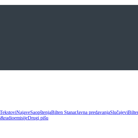
Tekstovi
Najave
Saopštenja
Bilten Stanar
Javna predavanja
Slučajevi
Bilte
ui&radioemisije
Drugi pišu