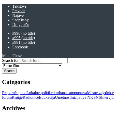
Tekstovi
Prevodi
Najave
Saopštenja
Drugi pišu
#996 (no title)
#995 (no title)
#991 (no title)
Facebook
Menu
Close
Search for:
Categories
Preporučujemo
Lokalne politike i urbana samouprava
Mesne zajednice
forum
Knjige
Radionice
Edukacija
Umetnost
Inicijativa NKSNS
Intervj
Archives