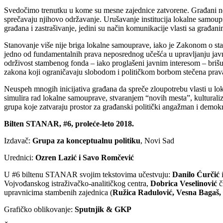
Svedočimo trenutku u kome su mesne zajednice zatvorene. Građani nema
sprečavaju njihovo održavanje. Urušavanje institucija lokalne samou
građana i zastrašivanje, jedini su način komunikacije vlasti sa građa
Stanovanje više nije briga lokalne samouprave, iako je Zakonom o 
jedno od fundamentalnih prava neposrednog učešća u upravljanju javni
održivost stambenog fonda – iako proglašeni javnim interesom – brišu se
zakona koji ograničavaju slobodom i političkom borbom stečena prava lju
Neuspeh mnogih inicijativa građana da spreče zloupotrebu vlasti u lok
simulira rad lokalne samouprave, stvaranjem “novih mesta”, kulturalizac
grupa koje zatvaraju prostor za građanski politički angažman i demokr
Bilten STANAR, #6, proleće-leto 2018.
Izdavač:
Grupa za konceptualnu politiku
, Novi Sad
Urednici:
Ozren Lazić i Savo Romčević
U #6 biltenu STANAR svojim tekstovima učestvuju:
Danilo Ćurčić
i
Vojvođanskog istraživačko-analitičkog centra,
Dobrica Veselinović
č
upravnicima stambenih zajednica
(
Ružic
a
Radulović, Vesn
a
Bagaš, 
Grafičko oblikovanje:
Sputnjik & GKP