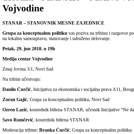
Vojvodine
STANAR – STANOVNIK MESNE ZAJEDNICE
Grupa za konceptualnu politiku
vas poziva na tribinu i razgovor 
na lokalnu samoupravu, stanovanje i udruženo delovanje.
Petak, 29. jun 2018. u 19h
Medija centar Vojvodine
Zmaj Jovina 3/1, Novi Sad
Na tribini učestvuju:
Danilo Ćurčić
, Inicijativa za ekonomska i socijalna prava A11, Beog
Zoran Gajić
, Grupa za konceptualnu politiku, Novi Sad
Ozren Lazić
, kourednik biltena STANAR, učesnik Inicijative “Ne d
Savo Romčević
, kourednik biltena STANAR
Moderacija tribine:
Branka Ćurčić
, Grupa za konceptualnu politiku