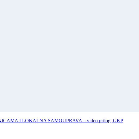
CAMA I LOKALNA SAMOUPRAVA – video prilog, GKP