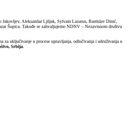
akovljev, Aleksandar Ljiljak, Sylvain Lazarus, Rastislav Dinić,
 Lazar Šupica. Takođe se zahvaljujemo NDNV – Nezavisnom društvu
na za uključivanje u procese upravljanja, odlučivanja i udruživanja u
štvo, Srbija
.