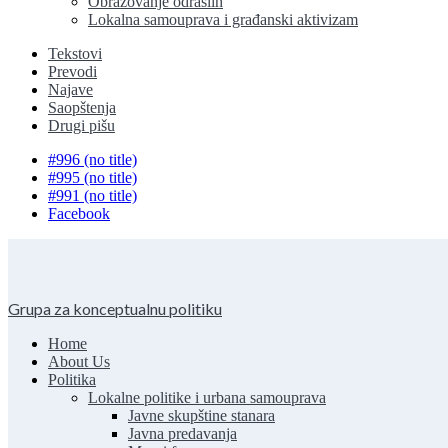
Obrazovanje odraslih
Lokalna samouprava i građanski aktivizam
Tekstovi
Prevodi
Najave
Saopštenja
Drugi pišu
#996 (no title)
#995 (no title)
#991 (no title)
Facebook
Grupa za konceptualnu politiku
Home
About Us
Politika
Lokalne politike i urbana samouprava
Javne skupštine stanara
Javna predavanja