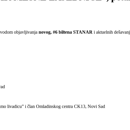
povodom objavljivanja
novog, #6 biltena STANAR
i aktuelnih dešavan
rad
amo livadicu” i član Omladinskog centra CK13, Novi Sad