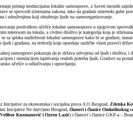
ju pristup institucijama lokalne samouprave, a Saveti mesnih zajednic
prave se sprovodi izmenama zakona, tako da građani sistemski gube pra
nima i udruženjima koji ohrabruju ljude na samoorganizovanje.
stanovanju predviđeno učešće lokalne samouoprave u njegovom sprovođ
m interesom na lokalu, a civilno društvo je kategorija koja je izbrisa
 sa spiska nadležnosti lokalne samouprave kako bi se građani, stanari i 
di i građana, na teritoriji koju opsedaju različite vlasti praveći držav
alnoj samoupravi pokazuju da je država odvojena od ljudi i društva, i d
ijom i simulacijom ispitivanja realnih potreba ljudi. Gradovi su postali
atsko učešće u odlučivanju i upravljanju.
z Inicijative za ekonomska i socijalna prava A11 Beograd,
Zdenka Ko
lan Inicijative Ne da(vi)mo Beograd,
članovi i članice Omladinskog 
Velibor Kuzmanović i Ozren Lazić
)
i članovi
i
članice GKP-a – Bran