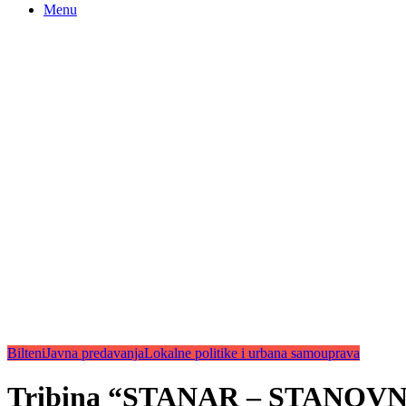
Menu
Bilteni
Javna predavanja
Lokalne politike i urbana samouprava
Tribina “STANAR – STANOVNIK