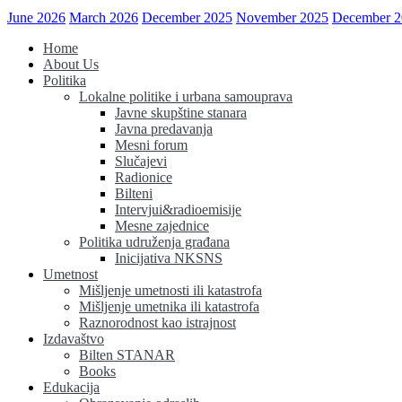
June 2026
March 2026
December 2025
November 2025
December 2
Home
About Us
Politika
Lokalne politike i urbana samouprava
Javne skupštine stanara
Javna predavanja
Mesni forum
Slučajevi
Radionice
Bilteni
Intervjui&radioemisije
Mesne zajednice
Politika udruženja građana
Inicijativa NKSNS
Umetnost
Mišljenje umetnosti ili katastrofa
Mišljenje umetnika ili katastrofa
Raznorodnost kao istrajnost
Izdavaštvo
Bilten STANAR
Books
Edukacija