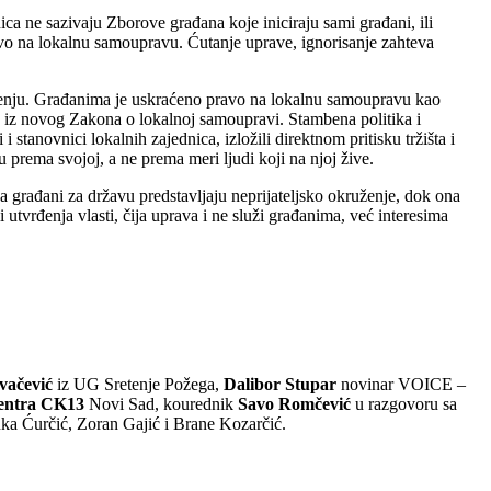
a ne sazivaju Zborove građana koje iniciraju sami građani, ili
vo na lokalnu samoupravu. Ćutanje uprave, ignorisanje zahteva
enju. Građanima je uskraćeno pravo na lokalnu samoupravu kao
na iz novog Zakona o lokalnoj samoupravi. Stambena politika i
stanovnici lokalnih zajednica, izložili direktnom pritisku tržišta i
u prema svojoj, a ne prema meri ljudi koji na njoj žive.
a građani za državu predstavljaju neprijateljsko okruženje, dok ona
 utvrđenja vlasti, čija uprava i ne služi građanima, već interesima
vačević
iz UG Sretenje Požega,
Dalibor Stupar
novinar VOICE –
centra CK13
Novi Sad, kourednik
Savo Romčević
u razgovoru sa
ka Ćurčić, Zoran Gajić i Brane Kozarčić.