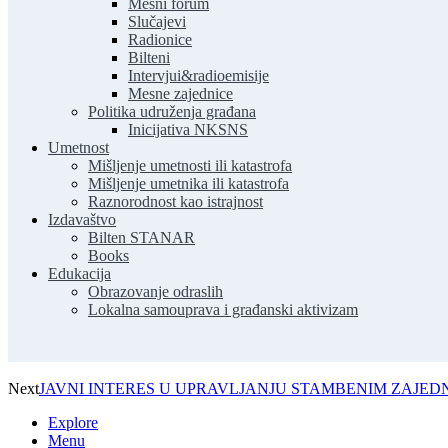
Mesni forum
Slučajevi
Radionice
Bilteni
Intervjui&radioemisije
Mesne zajednice
Politika udruženja građana
Inicijativa NKSNS
Umetnost
Mišljenje umetnosti ili katastrofa
Mišljenje umetnika ili katastrofa
Raznorodnost kao istrajnost
Izdavaštvo
Bilten STANAR
Books
Edukacija
Obrazovanje odraslih
Lokalna samouprava i građanski aktivizam
Next
JAVNI INTERES U UPRAVLJANJU STAMBENIM ZAJEDNI
Explore
Menu