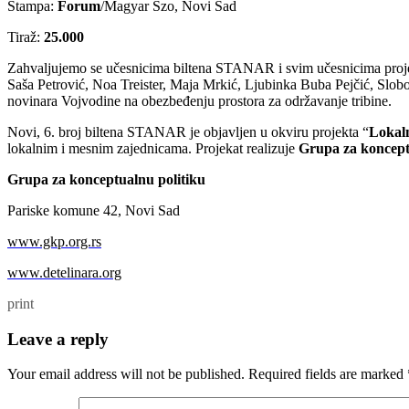
Štampa:
Forum
/Magyar Szo, Novi Sad
Tiraž:
25.000
Zahvaljujemo se učesnicima biltena STANAR i svim učesnicima projekt
Saša Petrović, Noa Treister, Maja Mrkić, Ljubinka Buba Pejčić, S
novinara Vojvodine na obezbeđenju prostora za održavanje tribine.
Novi, 6. broj biltena STANAR je objavljen u okviru projekta “
Lokaln
lokalnim i mesnim zajednicama. Projekat realizuje
Grupa za koncept
Grupa za konceptualnu politiku
Pariske komune 42, Novi Sad
www.gkp.org.rs
www.detelinara.org
print
Leave a reply
Your email address will not be published.
Required fields are marked