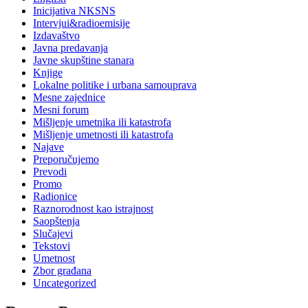
Inicijativa NKSNS
Intervjui&radioemisije
Izdavaštvo
Javna predavanja
Javne skupštine stanara
Knjige
Lokalne politike i urbana samouprava
Mesne zajednice
Mesni forum
Mišljenje umetnika ili katastrofa
Mišljenje umetnosti ili katastrofa
Najave
Preporučujemo
Prevodi
Promo
Radionice
Raznorodnost kao istrajnost
Saopštenja
Slučajevi
Tekstovi
Umetnost
Zbor građana
Uncategorized