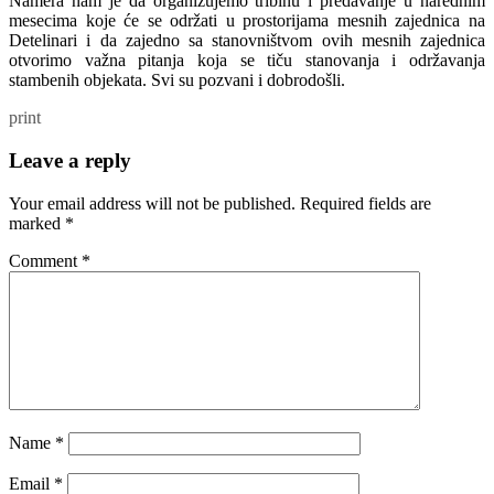
Namera nam je da organizujemo tribinu i predavanje u narednim
mesecima koje će se održati u prostorijama mesnih zajednica na
Detelinari i da zajedno sa stanovništvom ovih mesnih zajednica
otvorimo važna pitanja koja se tiču stanovanja i održavanja
stambenih objekata. Svi su pozvani i dobrodošli.
print
Leave a reply
Your email address will not be published.
Required fields are
marked
*
Comment
*
Name
*
Email
*