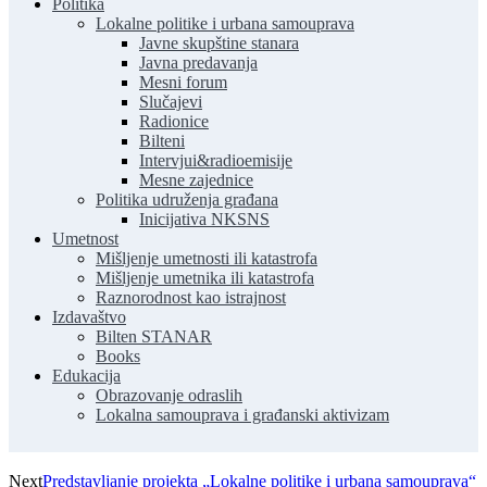
Politika
Lokalne politike i urbana samouprava
Javne skupštine stanara
Javna predavanja
Mesni forum
Slučajevi
Radionice
Bilteni
Intervjui&radioemisije
Mesne zajednice
Politika udruženja građana
Inicijativa NKSNS
Umetnost
Mišljenje umetnosti ili katastrofa
Mišljenje umetnika ili katastrofa
Raznorodnost kao istrajnost
Izdavaštvo
Bilten STANAR
Books
Edukacija
Obrazovanje odraslih
Lokalna samouprava i građanski aktivizam
Next
Predstavljanje projekta „Lokalne politike i urbana samouprava“