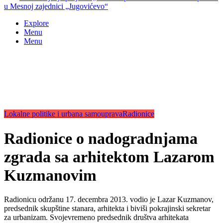
u Mesnoj zajednici „Jugovićevo“
Explore
Menu
Menu
Lokalne politike i urbana samouprava
Radionice
Radionice o nadogradnjama
zgrada sa arhitektom Lazarom
Kuzmanovim
Radionicu održanu 17. decembra 2013. vodio je Lazar Kuzmanov,
predsednik skupštine stanara, arhitekta i biviši pokrajinski sekretar
za urbanizam. Svojevremeno predsednik društva arhitekata