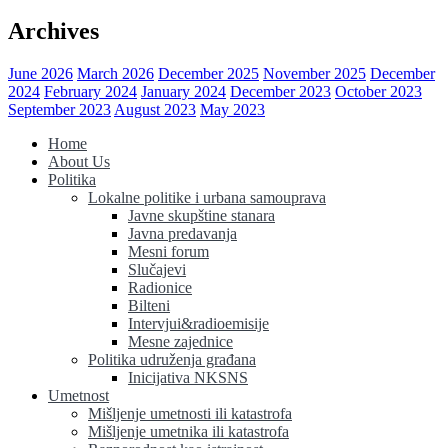
Archives
June 2026
March 2026
December 2025
November 2025
December
2024
February 2024
January 2024
December 2023
October 2023
September 2023
August 2023
May 2023
Home
About Us
Politika
Lokalne politike i urbana samouprava
Javne skupštine stanara
Javna predavanja
Mesni forum
Slučajevi
Radionice
Bilteni
Intervjui&radioemisije
Mesne zajednice
Politika udruženja građana
Inicijativa NKSNS
Umetnost
Mišljenje umetnosti ili katastrofa
Mišljenje umetnika ili katastrofa