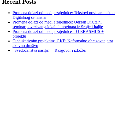
Recent Posts
Promena dolazi od medija zajednice: Tekstovi novinara nakon
Digitalnog seminara
Promena dolazi od medija zajednice: Održan Digitalni
seminar povezivanja lokalnih novinara iz Srbije i Italije
Promena dolazi od medija zajednice – O ERASMUS +
projektu
O edukativnim projektima GKP: Neformalno obrazovanje za
aktivno društvo
„Svedočanstva nasilja“ – Razgovor i izložba