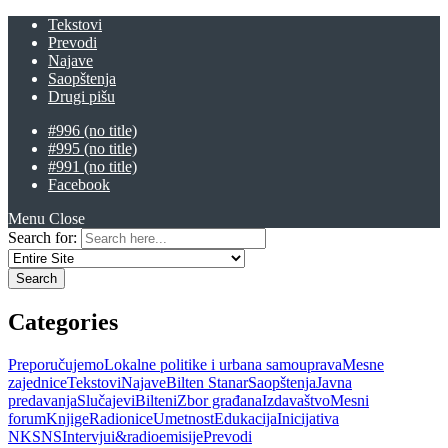
Tekstovi
Prevodi
Najave
Saopštenja
Drugi pišu
#996 (no title)
#995 (no title)
#991 (no title)
Facebook
Menu
Close
Search for:
Categories
Preporučujemo
Lokalne politike i urbana samouprava
Mesne
zajednice
Tekstovi
Najave
Bilten Stanar
Saopštenja
Javna
predavanja
Slučajevi
Bilteni
Zbor građana
Izdavaštvo
Mesni
forum
Knjige
Radionice
Umetnost
Edukacija
Inicijativa
NKSNS
Intervjui&radioemisije
Prevodi