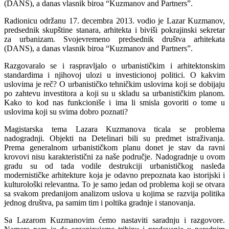
(DANS), a danas vlasnik biroa “Kuzmanov and Partners”.
Radionicu održanu 17. decembra 2013. vodio je Lazar Kuzmanov,
predsednik skupštine stanara, arhitekta i biviši pokrajinski sekretar
za urbanizam. Svojevremeno predsednik društva arhitekata
(DANS), a danas vlasnik biroa “Kuzmanov and Partners”.
Razgovaralo se i raspravljalo o urbanističkim i arhitektonskim
standardima i njihovoj ulozi u investicionoj politici. O kakvim
uslovima je reč? O urbanističko tehničkim uslovima koji se dobijaju
po zahtevu investitora a koji su u skladu sa urbanističkim planom.
Kako to kod nas funkcioniše i ima li smisla govoriti o tome u
uslovima koji su svima dobro poznati?
Magistarska tema Lazara Kuzmanova ticala se problema
nadogradnji. Objekti na Detelinari bili su predmet istraživanja.
Prema generalnom urbanističkom planu donet je stav da ravni
krovovi nisu karakteristični za naše područje. Nadogradnje u ovom
gradu su od tada vodile destrukciji urbanističkog nasleđa
modernističke arhitekture koja je odavno prepoznata kao istorijski i
kulturološki relevantna. To je samo jedan od problema koji se otvara
sa svakom predanijom analizom uslova u kojima se razvija politika
jednog društva, pa samim tim i poltika gradnje i stanovanja.
Sa Lazarom Kuzmanovim ćemo nastaviti saradnju i razgovore.