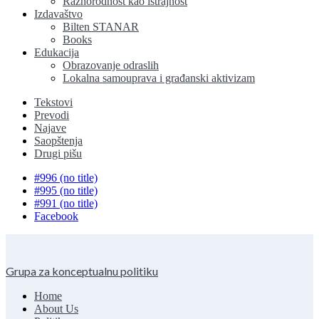
Raznorodnost kao istrajnost
Izdavaštvo
Bilten STANAR
Books
Edukacija
Obrazovanje odraslih
Lokalna samouprava i građanski aktivizam
Tekstovi
Prevodi
Najave
Saopštenja
Drugi pišu
#996 (no title)
#995 (no title)
#991 (no title)
Facebook
Grupa za konceptualnu politiku
Home
About Us