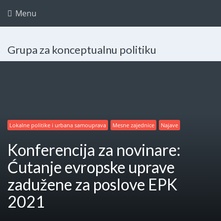
Menu
Grupa za konceptualnu politiku
Lokalne politike i urbana samouprava
Mesne zajednice
Najave
Konferencija za novinare:
Ćutanje evropske uprave
zadužene za poslove EPK
2021