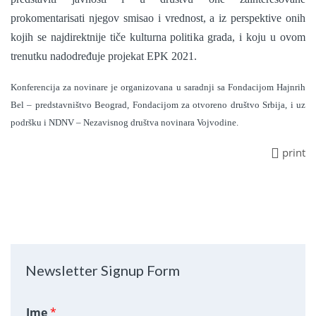
prokomentarisati njegov smisao i vrednost, a iz perspektive onih
kojih se najdirektnije tiče kulturna politika grada, i koju u ovom
trenutku nadodređuje projekat EPK 2021.
Konferencija za novinare je organizovana
u saradnji sa Fondacijom Hajnrih
Bel – predstavništvo Beograd
, Fondacijom za otvoreno društvo Srbija, i uz
podršku i NDNV – Nezavisnog društva novinara Vojvodine.
print
Newsletter Signup Form
Ime
*