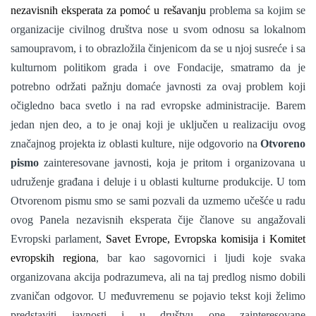
nezavisnih eksperata za pomoć u rešavanju
problema sa kojim se
organizacije civilnog društva nose u svom odnosu sa lokalnom
samoupravom, i to obrazložila činjenicom da se u njoj susreće i sa
kulturnom politikom grada i ove Fondacije, smatramo da je
potrebno održati pažnju domaće javnosti za ovaj problem koji
očigledno baca svetlo i na rad evropske administracije. Barem
jedan njen deo, a to je onaj koji je uključen u realizaciju ovog
značajnog projekta iz oblasti kulture, nije odgovorio na
Otvoreno
pismo
zainteresovane javnosti, koja je pritom i organizovana u
udruženje građana i deluje i u oblasti kulturne produkcije. U tom
Otvorenom pismu smo se sami pozvali da uzmemo učešće u radu
ovog Panela nezavisnih eksperata čije članove su angažovali
Evropski parlament,
Savet Evrope, Evropska komisija i Komitet
evropskih regiona
, bar kao sagovornici i ljudi koje svaka
organizovana akcija podrazumeva, ali na taj predlog nismo dobili
zvaničan odgovor. U međuvremenu se pojavio tekst koji želimo
predstaviti javnosti i u društvu one zainteresovane