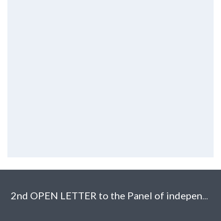
2nd OPEN LETTER to the Panel of independent experts of the project Novi Sad 2021 – European Capital of Culture