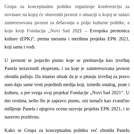
Grupa za konceptualnu politiku organizuje konferenciju za
novinare na kojoj će obavestiti javnost o situaciji u kojoj se nalazi
zainteresovana javnost za dešavanja u polju kulturne politike, a
koju kroji Fondacija „Novi Sad 20
21 – Evropska prestonica
kulture (EPK)“, prema merama i merilima projekta EPK 2021,
koji sama i vodi.
U javnosti se pojavilo pismo koje se predstavlja kao izveštaj
Panela nezavisnih eksperata, i na koje je zainteresovana javnost
obratila pažnju. Da imamo utisak da je u pitanju izveštaj za pravo
nam daju same vesti pojedinih medija koji, između ostalog, prate i
kulturu, a pre svega ovaj projekat Fondacije „Novi Sad 2021“. U
tim vestima, nešto što je zapravo pismo, oni tumače kao zvanično
mišljenje Panela i njegovu ocenu razvoja projekta EPK 2021, i to
naravno pozitivnu.
Kako se Grupa za konceptualnu politiku već obratila Panelu