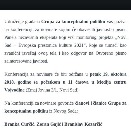
Udruženje građana
Grupa za konceptualnu politiku
vas
poziva
na konferenciju za novinare kojom će obavestiti javnost o pismu
Panela nezavisnih eksperata koji vrši monitoring projekta „Novi
Sad – Evropska prestonica kulture 2021“, koje se tumači kao
zvanični izveštaj ovog tela i kao odgovor na Otvoreno pismo
zainteresovane javnosti.
Konferencija za novinare
će biti održana u
petak 19. oktobra
2018. godine sa početkom u 11 časova
u Medija centru
Vojvodine
(Zmaj Jovina 3/1, Novi Sad).
Na konferenciji za novinare govoriće
članovi i članice Grupe za
konceptualnu politiku
iz Novog Sada:
Branka Ćurčić, Zoran Gajić i Branislav Kozarčić