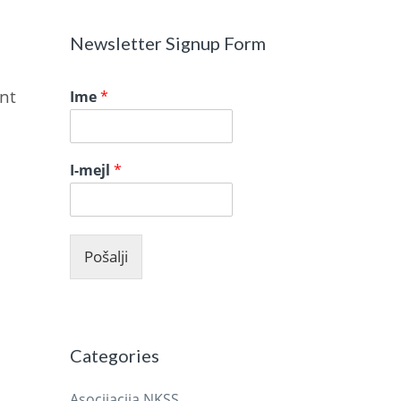
Newsletter Signup Form
int
Ime
*
I-mejl
*
Pošalji
Categories
Asocijacija NKSS