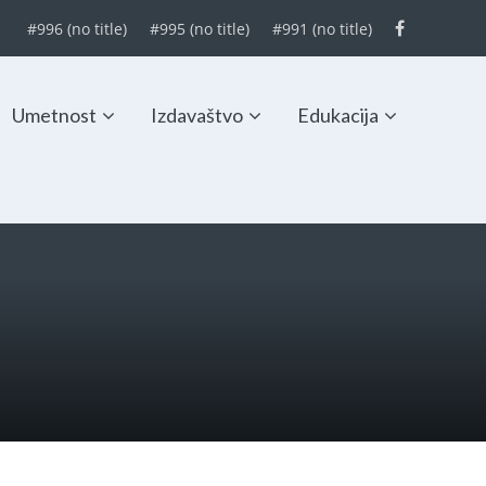
#996 (no title)
#995 (no title)
#991 (no title)
Umetnost
Izdavaštvo
Edukacija