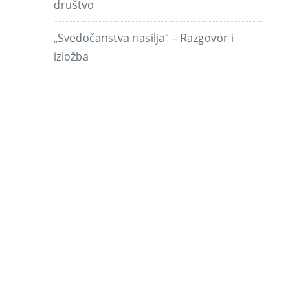
društvo
„Svedočanstva nasilja“ – Razgovor i
izložba