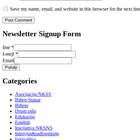
Save my name, email, and website in this browser for the next ti
Newsletter Signup Form
Ime
*
I-mejl
*
Email
Pošalji
Categories
Asocijacija NKSS
Bilten Stanar
Bilteni
Drugi pišu
Edukacija
English
Inicijativa NKSNS
Intervjui&radioemisije
Izdavaštvo