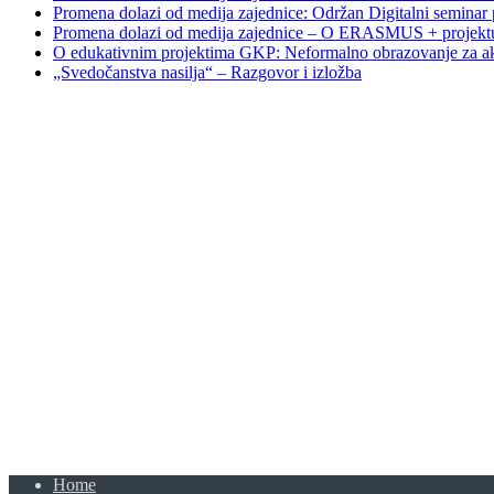
Promena dolazi od medija zajednice: Održan Digitalni seminar po
Promena dolazi od medija zajednice – O ERASMUS + projekt
O edukativnim projektima GKP: Neformalno obrazovanje za ak
„Svedočanstva nasilja“ – Razgovor i izložba
Home