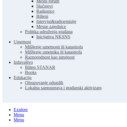
Mesni forum
Slučajevi
Radionice
Bilteni
Intervjui&radioemisije
Mesne zajednice
Politika udruženja građana
Inicijativa NKSNS
Umetnost
Mišljenje umetnosti ili katastrofa
Mišljenje umetnika ili katastrofa
Raznorodnost kao istrajnost
Izdavaštvo
Bilten STANAR
Books
Edukacija
Obrazovanje odraslih
Lokalna samouprava i građanski aktivizam
Explore
Menu
Menu