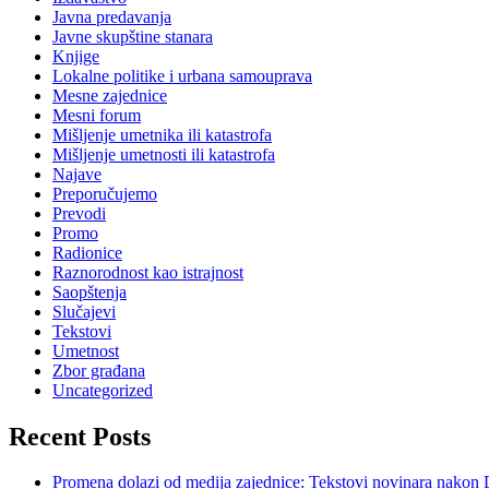
Javna predavanja
Javne skupštine stanara
Knjige
Lokalne politike i urbana samouprava
Mesne zajednice
Mesni forum
Mišljenje umetnika ili katastrofa
Mišljenje umetnosti ili katastrofa
Najave
Preporučujemo
Prevodi
Promo
Radionice
Raznorodnost kao istrajnost
Saopštenja
Slučajevi
Tekstovi
Umetnost
Zbor građana
Uncategorized
Recent Posts
Promena dolazi od medija zajednice: Tekstovi novinara nakon 