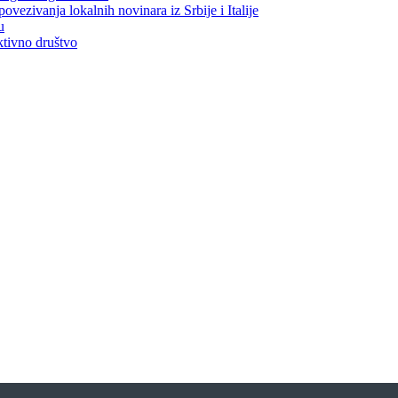
vezivanja lokalnih novinara iz Srbije i Italije
u
tivno društvo