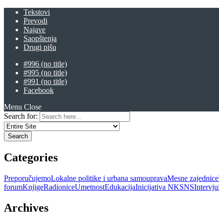
Tekstovi
Prevodi
Najave
Saopštenja
Drugi pišu
#996 (no title)
#995 (no title)
#991 (no title)
Facebook
Menu
Close
Search for:
Categories
Preporučujemo
Lokalne politike i urbana samouprava
Mesne zajednice
forum
Knjige
Radionice
Umetnost
Edukacija
Inicijativa NKSNS
Intervj
Archives