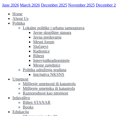
June 2026
March 2026
December 2025
November 2025
December 2
Home
About Us
Politika
Lokalne politike i urbana samouprava
Javne skupštine stanara
Javna predavanja
Mesni forum
Slučajevi
Radionice
Bilteni
Intervjui&radioemisije
Mesne zajednice
Politika udruženja građana
Inicijativa NKSNS
Umetnost
Mišljenje umetnosti ili katastrofa
Mišljenje umetnika ili katastrofa
Raznorodnost kao istrajnost
Izdavaštvo
Bilten STANAR
Books
Edukacija