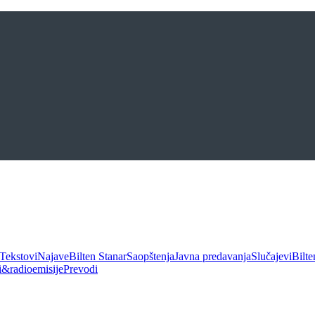
Tekstovi
Najave
Bilten Stanar
Saopštenja
Javna predavanja
Slučajevi
Bilte
ui&radioemisije
Prevodi