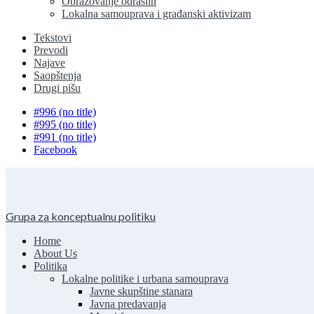
Obrazovanje odraslih
Lokalna samouprava i građanski aktivizam
Tekstovi
Prevodi
Najave
Saopštenja
Drugi pišu
#996 (no title)
#995 (no title)
#991 (no title)
Facebook
Grupa za konceptualnu politiku
Home
About Us
Politika
Lokalne politike i urbana samouprava
Javne skupštine stanara
Javna predavanja