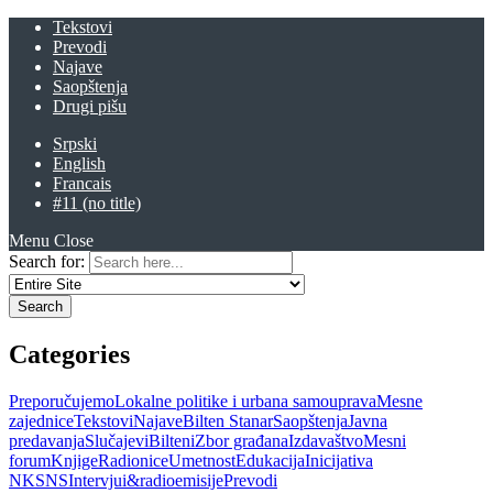
Tekstovi
Prevodi
Najave
Saopštenja
Drugi pišu
Srpski
English
Francais
#11 (no title)
Menu
Close
Search for:
Categories
Preporučujemo
Lokalne politike i urbana samouprava
Mesne
zajednice
Tekstovi
Najave
Bilten Stanar
Saopštenja
Javna
predavanja
Slučajevi
Bilteni
Zbor građana
Izdavaštvo
Mesni
forum
Knjige
Radionice
Umetnost
Edukacija
Inicijativa
NKSNS
Intervjui&radioemisije
Prevodi