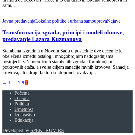
sami...
Javna predavanja
Lokalne politike i urbana samouprava
Najave
Transformacija zgrada, principi i modeli obnove,
predavanje Lazara Kuzmanova
Stambena izgradnja u Novom Sadu u poslednje dve decenije je
obeležena između ostalog i mnogobrojnim nadogradnjama
postojećih višeporodičnih stambenih zgrada i formiranjem
potkrovnih etaža, a sve sa ciljem sanacije ravnih krovova. Sanacija
krovova, ali i drugi faktori su doprineli ovakvoj...
←
1
…
7
8
9
Početna
O nama
Politika
Umetnost
Izdavaštvo
Edukacija
Developed by
SPEKTRUM RS