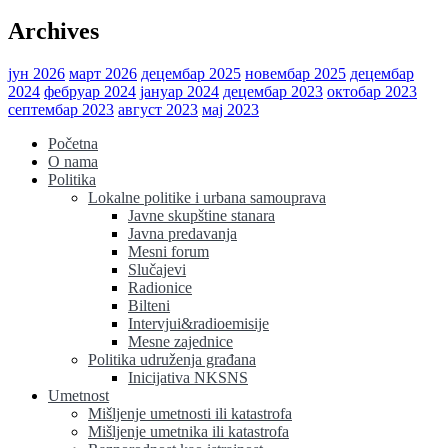
Archives
јун 2026
март 2026
децембар 2025
новембар 2025
децембар
2024
фебруар 2024
јануар 2024
децембар 2023
октобар 2023
септембар 2023
август 2023
мај 2023
Početna
O nama
Politika
Lokalne politike i urbana samouprava
Javne skupštine stanara
Javna predavanja
Mesni forum
Slučajevi
Radionice
Bilteni
Intervjui&radioemisije
Mesne zajednice
Politika udruženja građana
Inicijativa NKSNS
Umetnost
Mišljenje umetnosti ili katastrofa
Mišljenje umetnika ili katastrofa