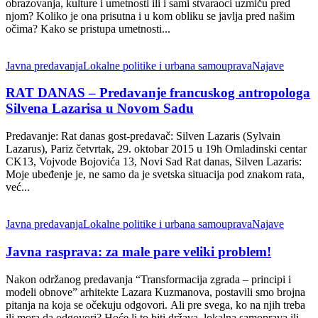
obrazovanja, kulture i umetnosti ili i sami stvaraoci uzmiču pred
njom? Koliko je ona prisutna i u kom obliku se javlja pred našim
očima? Kako se pristupa umetnosti...
Javna predavanja
Lokalne politike i urbana samouprava
Najave
RAT DANAS – Predavanje francuskog antropologa
Silvena Lazarisa u Novom Sadu
Predavanje: Rat danas gost-predavač: Silven Lazaris (Sylvain
Lazarus), Pariz četvrtak, 29. oktobar 2015 u 19h Omladinski centar
CK13, Vojvode Bojovića 13, Novi Sad Rat danas, Silven Lazaris:
Moje ubeđenje je, ne samo da je svetska situacija pod znakom rata,
već...
Javna predavanja
Lokalne politike i urbana samouprava
Najave
Javna rasprava: za male pare veliki problem!
Nakon održanog predavanja “Transformacija zgrada – principi i
modeli obnove” arhitekte Lazara Kuzmanova, postavili smo brojna
pitanja na koja se očekuju odgovori. Ali pre svega, ko na njih treba
ili mora da odgovori? Hoće li to biti država, lokalna samoprava ili