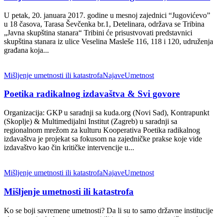
U petak, 20. januara 2017. godine u mesnoj zajednici “Jugovićevo”
u 18 časova, Tarasa Ševčenka br.1, Detelinara, održava se Tribina
„Javna skupština stanara“ Tribini će prisustvovati predstavnici
skupština stanara iz ulice Veselina Masleše 116, 118 i 120, udruženja
građana koja...
Mišljenje umetnosti ili katastrofa
Najave
Umetnost
Poetika radikalnog izdavaštva & Svi govore
Organizacija: GKP u saradnji sa kuda.org (Novi Sad), Kontrapunkt
(Skoplje) & Multimedijalni Institut (Zagreb) u saradnji sa
regionalnom mrežom za kulturu Kooperativa Poetika radikalnog
izdavaštva je projekat sa fokusom na zajedničke prakse koje vide
izdavaštvo kao čin kritičke intervencije u...
Mišljenje umetnosti ili katastrofa
Najave
Umetnost
Mišljenje umetnosti ili katastrofa
Ko se boji savremene umetnosti? Da li su to samo državne institucije