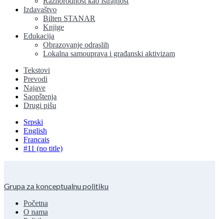
Raznorodnost kao istrajnost
Izdavaštvo
Bilten STANAR
Knjige
Edukacija
Obrazovanje odraslih
Lokalna samouprava i građanski aktivizam
Tekstovi
Prevodi
Najave
Saopštenja
Drugi pišu
Srpski
English
Francais
#11 (no title)
Grupa za konceptualnu politiku
Početna
O nama