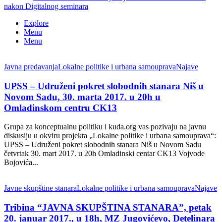
nakon Digitalnog seminara
Explore
Menu
Menu
Javna predavanja
Lokalne politike i urbana samouprava
Najave
UPSS – Udruženi pokret slobodnih stanara Niš u
Novom Sadu, 30. marta 2017. u 20h u
Omladinskom centru CK13
Grupa za konceptualnu politiku i kuda.org vas pozivaju na javnu
diskusiju u okviru projekta „Lokalne politike i urbana samouprava“:
UPSS – Udruženi pokret slobodnih stanara Niš u Novom Sadu
četvrtak 30. mart 2017. u 20h Omladinski centar CK13 Vojvode
Bojovića...
Javne skupštine stanara
Lokalne politike i urbana samouprava
Najave
Tribina “JAVNA SKUPŠTINA STANARA”, petak
20. januar 2017., u 18h, MZ Jugovićevo, Detelinara