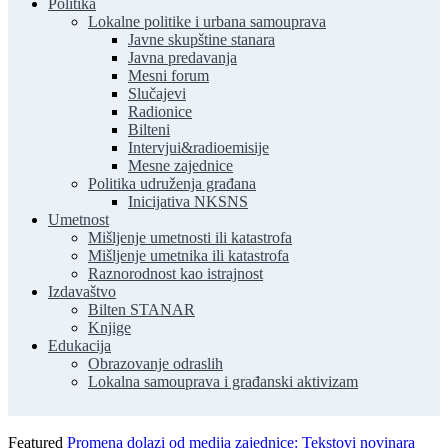
Politika
Lokalne politike i urbana samouprava
Javne skupštine stanara
Javna predavanja
Mesni forum
Slučajevi
Radionice
Bilteni
Intervjui&radioemisije
Mesne zajednice
Politika udruženja građana
Inicijativa NKSNS
Umetnost
Mišljenje umetnosti ili katastrofa
Mišljenje umetnika ili katastrofa
Raznorodnost kao istrajnost
Izdavaštvo
Bilten STANAR
Knjige
Edukacija
Obrazovanje odraslih
Lokalna samouprava i građanski aktivizam
Featured
Promena dolazi od medija zajednice: Tekstovi novinara