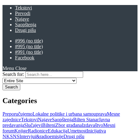
Tekstovi
Prevodi
Najave
Saopštenja
Drugi pišu
#996 (no title)
#995 (no title)
#991 (no title)
Facebook
Menu
Close
Search for:
Categories
Preporučujemo
Lokalne politike i urbana samouprava
Mesne
zajednice
Tekstovi
Najave
Saopštenja
Bilten Stanar
Javna
predavanja
Slučajevi
Bilteni
Zbor građana
Izdavaštvo
Mesni
forum
Knjige
Radionice
Edukacija
Umetnost
Inicijativa
NKSNS
Intervjui&radioemisije
Drugi pišu