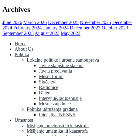
Archives
June 2026
March 2026
December 2025
November 2025
December
2024
February 2024
January 2024
December 2023
October 2023
September 2023
August 2023
May 2023
Home
About Us
Politika
Lokalne politike i urbana samouprava
Javne skupštine stanara
Javna predavanja
Mesni forum
Slučajevi
Radionice
Bilteni
Intervjui&radioemisije
Mesne zajednice
Politika udruženja građana
Inicijativa NKSNS
Umetnost
Mišljenje umetnosti ili katastrofa
Mišljenje umetnika ili katastrofa