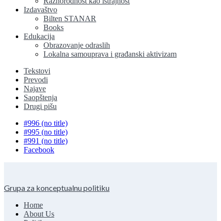
Raznorodnost kao istrajnost
Izdavaštvo
Bilten STANAR
Books
Edukacija
Obrazovanje odraslih
Lokalna samouprava i građanski aktivizam
Tekstovi
Prevodi
Najave
Saopštenja
Drugi pišu
#996 (no title)
#995 (no title)
#991 (no title)
Facebook
Grupa za konceptualnu politiku
Home
About Us