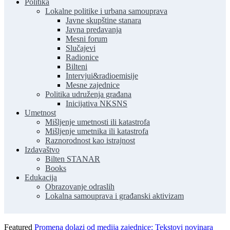
Politika
Lokalne politike i urbana samouprava
Javne skupštine stanara
Javna predavanja
Mesni forum
Slučajevi
Radionice
Bilteni
Intervjui&radioemisije
Mesne zajednice
Politika udruženja građana
Inicijativa NKSNS
Umetnost
Mišljenje umetnosti ili katastrofa
Mišljenje umetnika ili katastrofa
Raznorodnost kao istrajnost
Izdavaštvo
Bilten STANAR
Books
Edukacija
Obrazovanje odraslih
Lokalna samouprava i građanski aktivizam
Featured
Promena dolazi od medija zajednice: Tekstovi novinara