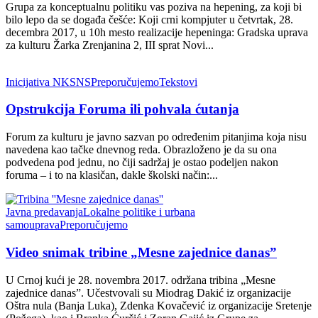
Grupa za konceptualnu politiku vas poziva na hepening, za koji bi
bilo lepo da se događa češće: Koji crni kompjuter u četvrtak, 28.
decembra 2017, u 10h mesto realizacije hepeninga: Gradska uprava
za kulturu Žarka Zrenjanina 2, III sprat Novi...
Inicijativa NKSNS
Preporučujemo
Tekstovi
Opstrukcija Foruma ili pohvala ćutanja
Forum za kulturu je javno sazvan po određenim pitanjima koja nisu
navedena kao tačke dnevnog reda. Obrazloženo je da su ona
podvedena pod jednu, no čiji sadržaj je ostao podeljen nakon
foruma – i to na klasičan, dakle školski način:...
Javna predavanja
Lokalne politike i urbana
samouprava
Preporučujemo
Video snimak tribine „Mesne zajednice danas”
U Crnoj kući je 28. novembra 2017. održana tribina „Mesne
zajednice danas”. Učestvovali su Miodrag Dakić iz organizacije
Oštra nula (Banja Luka), Zdenka Kovačević iz organizacije Sretenje