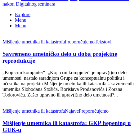
nakon Digitalnog seminara
Explore
Menu
Menu
Mišljenje umetnika ili katastrofa
Preporučujemo
Tekstovi
Savremeno umetničko delo u doba projektne
reprodukcije
„Koji crni kompjuter“ „Koji crni kompjuter“ je uprav(i)no delo
umetnosti, nastalo saradnjom Grupe za konceptualnu politiku i
učesnika na projektu Mišljenje umetnika ili katastrofa – savremenih
umetnika Slobodana Stošića, Borislava Prodanovića i Zorana
Todorovića. Zašto upravno ili uprav(i)no delo umetnosti?...
Mišljenje umetnika ili katastrofa
Najave
Preporučujemo
Mišljenje umetnika ili katastrofa: GKP hepening u
GUK-u