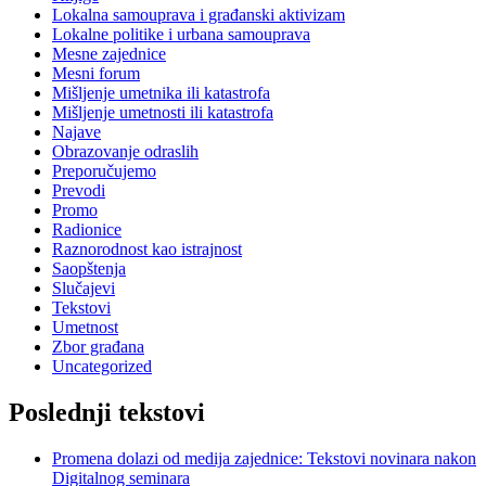
Lokalna samouprava i građanski aktivizam
Lokalne politike i urbana samouprava
Mesne zajednice
Mesni forum
Mišljenje umetnika ili katastrofa
Mišljenje umetnosti ili katastrofa
Najave
Obrazovanje odraslih
Preporučujemo
Prevodi
Promo
Radionice
Raznorodnost kao istrajnost
Saopštenja
Slučajevi
Tekstovi
Umetnost
Zbor građana
Uncategorized
Poslednji tekstovi
Promena dolazi od medija zajednice: Tekstovi novinara nakon
Digitalnog seminara