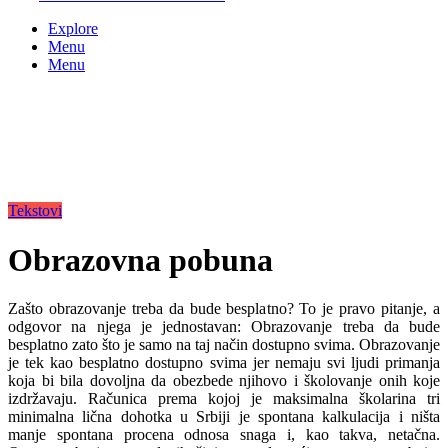
Explore
Menu
Menu
Tekstovi
Obrazovna pobuna
Zašto obrazovanje treba da bude besplatno? To je pravo pitanje, a
odgovor na njega je jednostavan: Obrazovanje treba da bude
besplatno zato što je samo na taj način dostupno svima. Obrazovanje
je tek kao besplatno dostupno svima jer nemaju svi ljudi primanja
koja bi bila dovoljna da obezbede njihovo i školovanje onih koje
izdržavaju. Računica prema kojoj je maksimalna školarina tri
minimalna lična dohotka u Srbiji je spontana kalkulacija i ništa
manje spontana procena odnosa snaga i, kao takva, netačna.