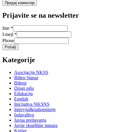
Prijavite se na newsletter
Ime
*
I-mejl
*
Phone
Pošalji
Kategorije
Asocijacija NKSS
Bilten Stanar
Bilteni
Drugi pišu
Edukacija
English
Inicijativa NKSNS
Intervjui&radioemisije
Izdavaštvo
Javna predavanja
Javne skupštine stanara
Knjige