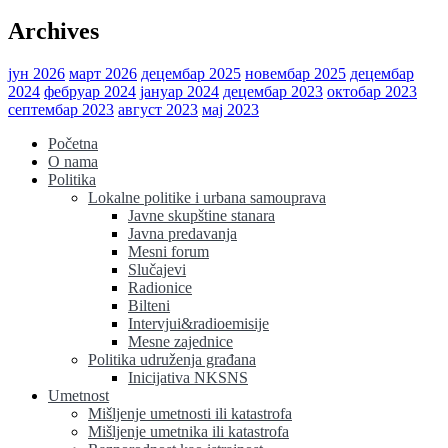
Archives
јун 2026
март 2026
децембар 2025
новембар 2025
децембар
2024
фебруар 2024
јануар 2024
децембар 2023
октобар 2023
септембар 2023
август 2023
мај 2023
Početna
O nama
Politika
Lokalne politike i urbana samouprava
Javne skupštine stanara
Javna predavanja
Mesni forum
Slučajevi
Radionice
Bilteni
Intervjui&radioemisije
Mesne zajednice
Politika udruženja građana
Inicijativa NKSNS
Umetnost
Mišljenje umetnosti ili katastrofa
Mišljenje umetnika ili katastrofa