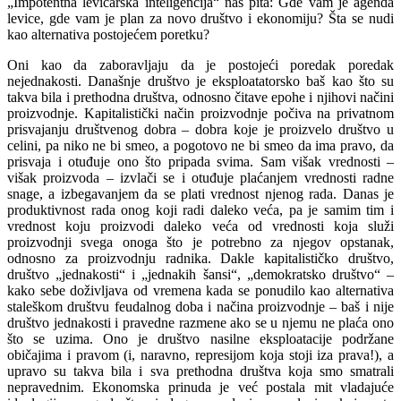
„Impotentna levičarska inteligencija“ nas pita: Gde vam je agenda
levice, gde vam je plan za novo društvo i ekonomiju? Šta se nudi
kao alternativa postojećem poretku?
Oni kao da zaboravljaju da je postojeći poredak poredak
nejednakosti. Današnje društvo je eksploatatorsko baš kao što su
takva bila i prethodna društva, odnosno čitave epohe i njihovi načini
proizvodnje. Kapitalistički način proizvodnje počiva na privatnom
prisvajanju društvenog dobra – dobra koje je proizvelo društvo u
celini, pa niko ne bi smeo, a pogotovo ne bi smeo da ima pravo, da
prisvaja i otuđuje ono što pripada svima. Sam višak vrednosti –
višak proizvoda – izvlači se i otuđuje plaćanjem vrednosti radne
snage, a izbegavanjem da se plati vrednost njenog rada. Danas je
produktivnost rada onog koji radi daleko veća, pa je samim tim i
vrednost koju proizvodi daleko veća od vrednosti koja služi
proizvodnji svega onoga što je potrebno za njegov opstanak,
odnosno za proizvodnju radnika. Dakle kapitalističko društvo,
društvo „jednakosti“ i „jednakih šansi“, „demokratsko društvo“ –
kako sebe doživljava od vremena kada se ponudilo kao alternativa
staleškom društvu feudalnog doba i načina proizvodnje – baš i nije
društvo jednakosti i pravedne razmene ako se u njemu ne plaća ono
što se uzima. Ono je društvo nasilne eksploatacije podržane
običajima i pravom (i, naravno, represijom koja stoji iza prava!), a
upravo su takva bila i sva prethodna društva koja smo smatrali
nepravednim. Ekonomska prinuda je već postala mit vladajuće