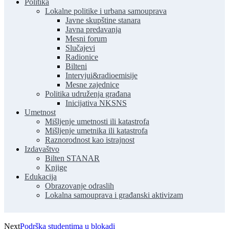
Politika
Lokalne politike i urbana samouprava
Javne skupštine stanara
Javna predavanja
Mesni forum
Slučajevi
Radionice
Bilteni
Intervjui&radioemisije
Mesne zajednice
Politika udruženja građana
Inicijativa NKSNS
Umetnost
Mišljenje umetnosti ili katastrofa
Mišljenje umetnika ili katastrofa
Raznorodnost kao istrajnost
Izdavaštvo
Bilten STANAR
Knjige
Edukacija
Obrazovanje odraslih
Lokalna samouprava i građanski aktivizam
Next
Podrška studentima u blokadi