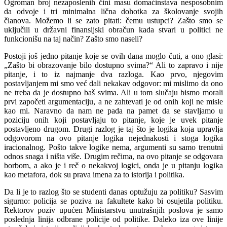
Ogroman broj nezaposlenih čini masu domaćinstava nesposobnim
da odvoje i tri minimalna lična dohotka za školovanje svojih
članova. Možemo li se zato pitati: čemu ustupci? Zašto smo se
uključili u državni finansijski obračun kada stvari u politici ne
funkcionišu na taj način? Zašto smo naseli?
Postoji još jedno pitanje koje se ovih dana moglo čuti, a ono glasi:
„Zašto bi obrazovanje bilo dostupno svima?“ Ali to zapravo i nije
pitanje, i to iz najmanje dva razloga. Kao prvo, njegovim
postavljanjem mi smo već dali nekakav odgovor: mi mislimo da ono
ne treba da je dostupno baš svima. Ali u tom slučaju bismo morali
prvi započeti argumentaciju, a ne zahtevati je od onih koji ne misle
kao mi. Naravno da nam ne pada na pamet da se stavljamo u
poziciju onih koji postavljaju to pitanje, koje je uvek pitanje
postavljeno drugom. Drugi razlog je taj što je logika koja upravlja
odgovorom na ovo pitanje logika nejednakosti i stoga logika
iracionalnog. Pošto takve logike nema, argumenti su samo trenutni
odnos snaga i ništa više. Drugim rečima, na ovo pitanje se odgovara
borbom, a ako je i reč o nekakvoj logici, onda je u pitanju logika
kao metafora, dok su prava imena za to istorija i politika.
Da li je to razlog što se studenti danas optužuju za politiku? Sasvim
sigurno: policija se poziva na fakultete kako bi osujetila politiku.
Rektorov poziv upućen Ministarstvu unutrašnjih poslova je samo
poslednja linija odbrane policije od politike. Daleko iza ove linije