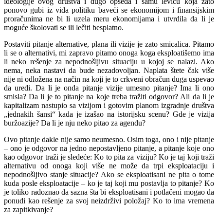
ideologije ovog društva i dugo opseda i samu levicu koja zato
ponovo gubi iz vida politiku baveći se ekonomijom i finansijskim
proračunima ne bi li uzela meru ekonomijama i utvrdila da li je
moguće školovati se ili lečiti besplatno.
Postaviti pitanje alternative, plana ili vizije je zato smicalica. Pitamo
li se o alternativi, mi zapravo pitamo onoga koga eksploatišemo ima
li neko rešenje za nepodnošljivu situaciju u kojoj se nalazi. Ako
nema, neka nastavi da bude nezadovoljan. Naplata štete čak više
nije ni odložena na način na koji je to crkveni obračun duga uspevao
da uredi. Da li je onda pitanje vizije umesno pitanje? Ima li ono
smisla? Da li je to pitanje na koje treba tražiti odgovor? Ali da li je
kapitalizam nastupio sa vizijom i gotovim planom izgradnje društva
„jednakih šansi“ kada je izašao na istorijsku scenu? Gde je vizija
buržoazije? Da li je nju neko pitao za agendu?
Ovo pitanje dakle nije samo neumesno. Osim toga, ono i nije pitanje
– ono je odgovor na jedno nepostavljeno pitanje, a pitanje koje ono
kao odgovor traži je sledeće: Ko to pita za viziju? Ko je taj koji traži
alternativu od onoga koji više ne može da trpi eksploataciju i
nepodnošljivo stanje situacije? Ako se eksploatisani ne pita o tome
kuda posle eksploatacije – ko je taj koji mu postavlja to pitanje? Ko
je toliko radoznao da sazna šta bi eksploatisani i potlačeni mogao da
ponudi kao rešenje za svoj neizdrživi položaj? Ko to ima vremena
za zapitkivanje?