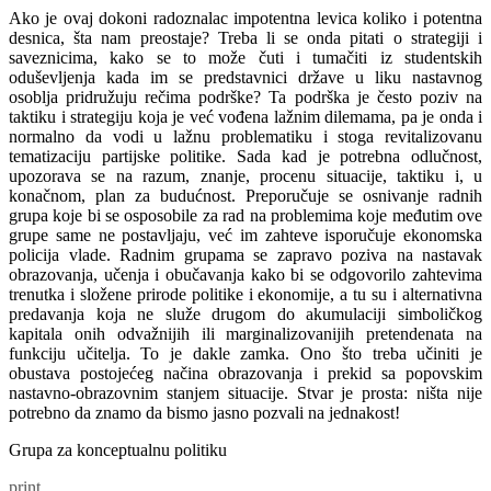
Ako je ovaj dokoni radoznalac impotentna levica koliko i potentna
desnica, šta nam preostaje? Treba li se onda pitati o strategiji i
saveznicima, kako se to može čuti i tumačiti iz studentskih
oduševljenja kada im se predstavnici države u liku nastavnog
osoblja pridružuju rečima podrške? Ta podrška je često poziv na
taktiku i strategiju koja je već vođena lažnim dilemama, pa je onda i
normalno da vodi u lažnu problematiku i stoga revitalizovanu
tematizaciju partijske politike. Sada kad je potrebna odlučnost,
upozorava se na razum, znanje, procenu situacije, taktiku i, u
konačnom, plan za budućnost. Preporučuje se osnivanje radnih
grupa koje bi se osposobile za rad na problemima koje međutim ove
grupe same ne postavljaju, već im zahteve isporučuje ekonomska
policija vlade. Radnim grupama se zapravo poziva na nastavak
obrazovanja, učenja i obučavanja kako bi se odgovorilo zahtevima
trenutka i složene prirode politike i ekonomije, a tu su i alternativna
predavanja koja ne služe drugom do akumulaciji simboličkog
kapitala onih odvažnijih ili marginalizovanijih pretendenata na
funkciju učitelja. To je dakle zamka. Ono što treba učiniti je
obustava postojećeg načina obrazovanja i prekid sa popovskim
nastavno-obrazovnim stanjem situacije. Stvar je prosta: ništa nije
potrebno da znamo da bismo jasno pozvali na jednakost!
Grupa za konceptualnu politiku
print