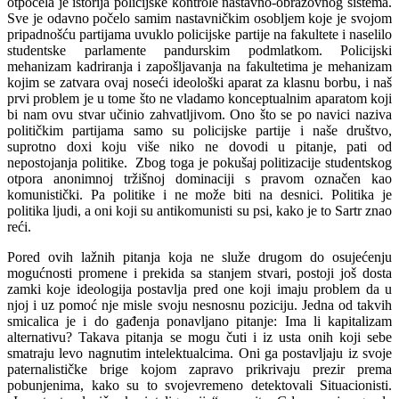
otpočela je istorija policijske kontrole nastavno-obrazovnog sistema.
Sve je odavno počelo samim nastavničkim osobljem koje je svojom
pripadnošću partijama uvuklo policijske partije na fakultete i naselilo
studentske parlamente pandurskim podmlatkom. Policijski
mehanizam kadriranja i zapošljavanja na fakultetima je mehanizam
kojim se zatvara ovaj noseći ideološki aparat za klasnu borbu, i naš
prvi problem je u tome što ne vladamo konceptualnim aparatom koji
bi nam ovu stvar učinio zahvatljivom. Ono što se po navici naziva
političkim partijama samo su policijske partije i naše društvo,
suprotno doxi koju više niko ne dovodi u pitanje, pati od
nepostojanja politike. Zbog toga je pokušaj politizacije studentskog
otpora anonimnoj tržišnoj dominaciji s pravom označen kao
komunistički. Pa politike i ne može biti na desnici. Politika je
politika ljudi, a oni koji su antikomunisti su psi, kako je to Sartr znao
reći.
Pored ovih lažnih pitanja koja ne služe drugom do osujećenju
mogućnosti promene i prekida sa stanjem stvari, postoji još dosta
zamki koje ideologija postavlja pred one koji imaju problem da u
njoj i uz pomoć nje misle svoju nesnosnu poziciju. Jedna od takvih
smicalica je i do gađenja ponavljano pitanje: Ima li kapitalizam
alternativu? Takava pitanja se mogu čuti i iz usta onih koji sebe
smatraju levo nagnutim intelektualcima. Oni ga postavljaju iz svoje
paternalističke brige kojom zapravo prikrivaju prezir prema
pobunjenima, kako su to svojevremeno detektovali Situacionisti.