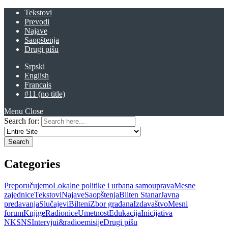
Tekstovi
Prevodi
Najave
Saopštenja
Drugi pišu
Srpski
English
Francais
#11 (no title)
Menu
Close
Search for:
Categories
Preporučujemo
Lokalne politike i urbana samouprava
Mesne
zajednice
Tekstovi
Najave
Saopštenja
Bilten Stanar
Javna
predavanja
Slučajevi
Bilteni
Zbor građana
Izdavaštvo
Mesni
forum
Knjige
Radionice
Umetnost
Edukacija
Inicijativa
NKSNS
Intervjui&radioemisije
Drugi pišu