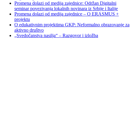
Promena dolazi od medija zajednice: Održan Digitalni
seminar povezivanja lokalnih novinara iz Srbije i Italije
Promena dolazi od medija zajednice – O ERASMUS +
projektu
O edukativnim projektima GKP: Neformalno obrazovanje za
aktivno društvo
„Svedočanstva nasilja“ – Razgovor i izložba