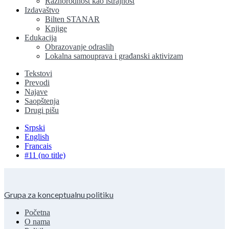
Raznorodnost kao istrajnost
Izdavaštvo
Bilten STANAR
Knjige
Edukacija
Obrazovanje odraslih
Lokalna samouprava i građanski aktivizam
Tekstovi
Prevodi
Najave
Saopštenja
Drugi pišu
Srpski
English
Francais
#11 (no title)
Grupa za konceptualnu politiku
Početna
O nama