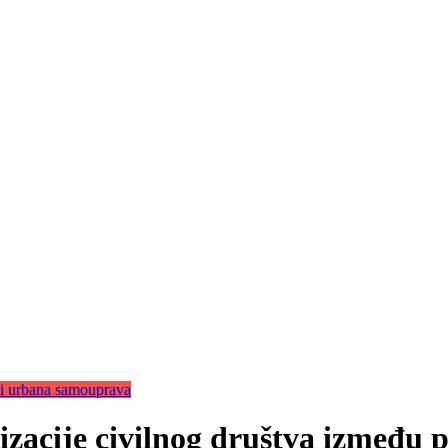
 i urbana samouprava
acije civilnog društva između par