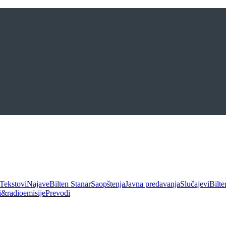
Tekstovi
Najave
Bilten Stanar
Saopštenja
Javna predavanja
Slučajevi
Bilte
ui&radioemisije
Prevodi