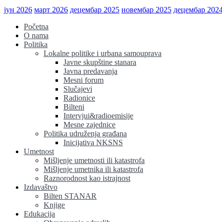
јун 2026
март 2026
децембар 2025
новембар 2025
децембар 202
Početna
O nama
Politika
Lokalne politike i urbana samouprava
Javne skupštine stanara
Javna predavanja
Mesni forum
Slučajevi
Radionice
Bilteni
Intervjui&radioemisije
Mesne zajednice
Politika udruženja građana
Inicijativa NKSNS
Umetnost
Mišljenje umetnosti ili katastrofa
Mišljenje umetnika ili katastrofa
Raznorodnost kao istrajnost
Izdavaštvo
Bilten STANAR
Knjige
Edukacija