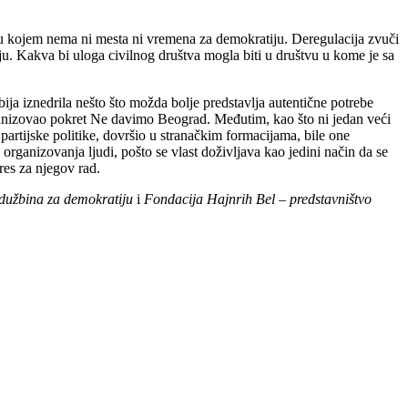
em u kojem nema ni mesta ni vremena za demokratiju. Deregulacija zvuči
u. Kakva bi uloga civilnog društva mogla biti u društvu u kome je sa
bija iznedrila nešto što možda bolje predstavlja autentične potrebe
organizovao pokret Ne davimo Beograd. Međutim, kao što ni jedan veći
a partijske politike, dovršio u stranačkim formacijama, bile one
 organizovanja ljudi, pošto se vlast doživljava kao jedini način da se
res za njegov rad.
dužbina za demokratiju
i
Fondacija Hajnrih Bel – predstavništvo