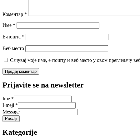
Коментар
*
Име
*
Е-пошта
*
Веб место
Сачувај моје име, е-пошту и веб место у овом прегледачу ве
Prijavite se na newsletter
Ime
*
I-mejl
*
Message
Pošalji
Kategorije