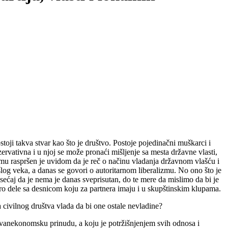
toji takva stvar kao što je društvo. Postoje pojedinačni muškarci i
ervativna i u njoj se može pronaći mišljenje sa mesta državne vlasti,
zmu raspršen je uvidom da je reč o načinu vladanja državnom vlašću i
šlog veka, a danas se govori o autoritarnom liberalizmu. No ono što je
ćaj da je nema je danas sveprisutan, do te mere da mislimo da bi je
dro dele sa desnicom koju za partnera imaju i u skupštinskim klupama.
 civilnog društva vlada da bi one ostale nevladine?
 i vanekonomsku prinudu, a koju je potržišnjenjem svih odnosa i