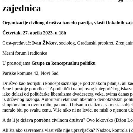
zajednica
Organizacije civilnog društva između partija, vlasti i lokalnih zaj
Četvrtak, 27. aprila 2023. u 18h
Gost-predavač:
Ivan Živkov
, sociolog, Građanski preokret, Zrenjani
Mesni forum i radionica
U prostorijama
Grupe za konceptualnu politiku
Pariske komune 42, Novi Sad
Društvo kao teorijski i koncept saznanja je pod znakom pitanja, ali ka
žene i postoje porodice.“ Apodiktički naboj ovog kategoričkog iskaza u
iako dolazi od političarke liberalizma dvadesetog veka, svima danas p
iz državnog razloga. Autoritarni etatizam liberalno-demokratskih polit
simptomalno u ovom mitu, pa onda i brisanju etatizma sa mesta subjek
moralo biti po svaku cenu. Više niko ni na levici ne misli o njenom u
A da li je država potrebna civilnom društvu? Ovo lokovsko (Džon Lok) 
Ali šta ako savremena vlast više nije upravljačka? Nadzor, kontrola i 