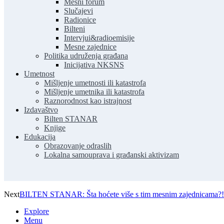
Mesni forum
Slučajevi
Radionice
Bilteni
Intervjui&radioemisije
Mesne zajednice
Politika udruženja građana
Inicijativa NKSNS
Umetnost
Mišljenje umetnosti ili katastrofa
Mišljenje umetnika ili katastrofa
Raznorodnost kao istrajnost
Izdavaštvo
Bilten STANAR
Knjige
Edukacija
Obrazovanje odraslih
Lokalna samouprava i građanski aktivizam
Next
BILTEN STANAR: Šta hoćete više s tim mesnim zajednicama?!
Explore
Menu