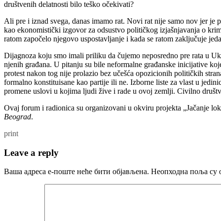
društvenih delatnosti bilo teško očekivati?
Ali pre i iznad svega, danas imamo rat. Novi rat nije samo nov jer je
kao ekonomistički izgovor za odsustvo političkog izjašnjavanja o kri
ratom započelo njegovo uspostavljanje i kada se ratom zaključuje jed
Dijagnoza koju smo imali priliku da čujemo neposredno pre rata u Ukraji
njenih građana. U pitanju su bile neformalne građanske inicijative ko
protest nakon tog nije prolazio bez učešća opozicionih političkih strana
formalno konstituisane kao partije ili ne. Izborne liste za vlast u jed
promene uslovi u kojima ljudi žive i rade u ovoj zemlji. Civilno društ
Ovaj forum i radionica su organizovani u okviru projekta „Jačanje lok
Beograd
.
print
Leave a reply
Ваша адреса е-поште неће бити објављена.
Неопходна поља су 