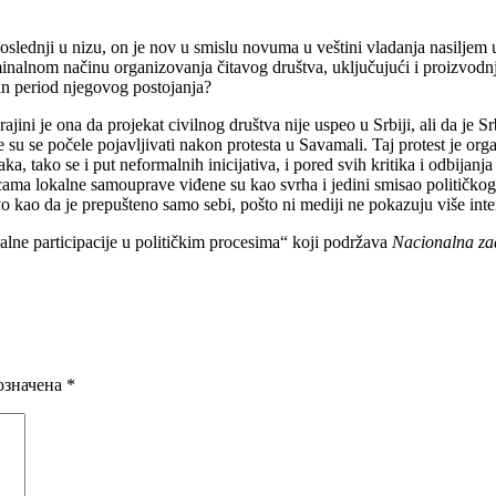
 poslednji u nizu, on je nov u smislu novuma u veštini vladanja nasilj
minalnom načinu organizovanja čitavog društva, uključujući i proizvodnj
an period njegovog postojanja?
ni je ona da projekat civilnog društva nije uspeo u Srbiji, ali da je Sr
je su se počele pojavljivati nakon protesta u Savamali. Taj protest je 
ka, tako se i put neformalnih inicijativa, i pored svih kritika i odbijanj
inicama lokalne samouprave viđene su kao svrha i jedini smisao političkog
vo kao da je prepušteno samo sebi, pošto ni mediji ne pokazuju više inte
alne participacije u političkim procesima“ koji podržava
Nacionalna za
означена
*