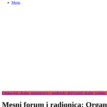
Menu
Edukacija
Lokalna samouprava i građanski aktivizam
Lokalne politike
Mesni forum i radionica: Organiz