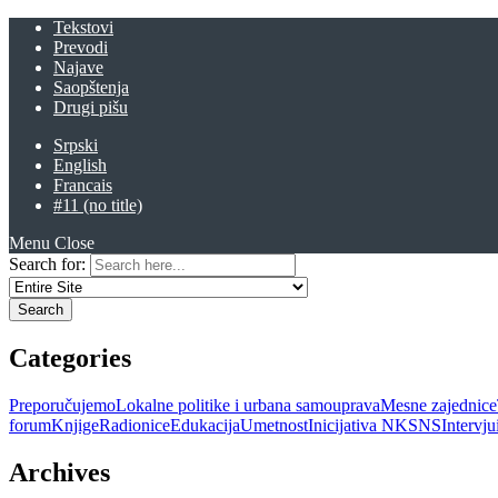
Tekstovi
Prevodi
Najave
Saopštenja
Drugi pišu
Srpski
English
Francais
#11 (no title)
Menu
Close
Search for:
Categories
Preporučujemo
Lokalne politike i urbana samouprava
Mesne zajednice
forum
Knjige
Radionice
Edukacija
Umetnost
Inicijativa NKSNS
Intervj
Archives