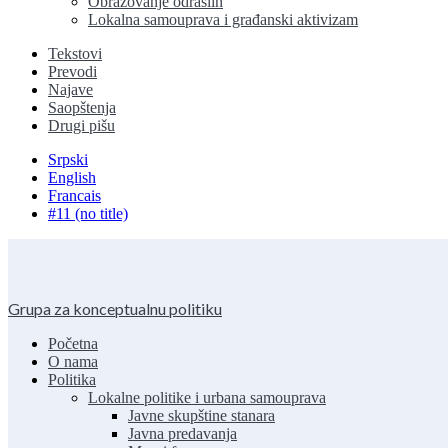
Obrazovanje odraslih
Lokalna samouprava i građanski aktivizam
Tekstovi
Prevodi
Najave
Saopštenja
Drugi pišu
Srpski
English
Francais
#11 (no title)
Grupa za konceptualnu politiku
Početna
O nama
Politika
Lokalne politike i urbana samouprava
Javne skupštine stanara
Javna predavanja