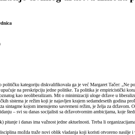
ednica
n
o političku kategoriju diskvalifikovala ga je već Margaret Tačer: „Ne pos
pućuje na preskripciju jedne politike. Ta politika je empiricistički konz
oznatog kao neoliberalizam. Mit o minimizaciji uloge države u liberali
ičkih sistema je režim koji je najavljen krajem sedamdesetih godina pro
ta sintagme kojom imenujemo savremeni režim, je želja za državom. Ose
kidanju – svi su danas socijalisti sa državotvornim ambicijama, koje šte
pitanje i danas ima važnost jedne aktuelnosti. Treba li organizacijama
disciplina možda traže novi oblik vladanja koji koristi otvoreno nasilje